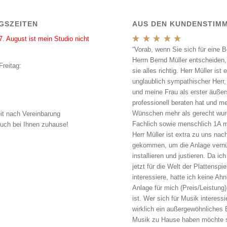
GSZEITEN
AUS DEN KUNDENSTIM
7. August ist mein Studio nicht
“Vorab, wenn Sie sich für eine B
Herrn Bernd Müller entscheiden
Freitag:
sie alles richtig. Herr Müller ist e
unglaublich sympathischer Herr,
und meine Frau als erster äußer
professionell beraten hat und m
Wünschen mehr als gerecht wur
it nach Vereinbarung
Fachlich sowie menschlich 1A m
uch bei Ihnen zuhause!
Herr Müller ist extra zu uns na
gekommen, um die Anlage vernü
installieren und justieren. Da ic
jetzt für die Welt der Plattenspie
interessiere, hatte ich keine A
Anlage für mich (Preis/Leistung)
ist. Wer sich für Musik interessi
wirklich ein außergewöhnliches 
Musik zu Hause haben möchte s