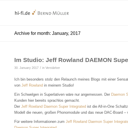
Archive for month: January, 2017
Im Studio: Jeff Rowland DAEMON Super 
/
30. January 2017
in
Verstärker
Ich bin besonders stolz den Relaunch meines Blogs mit einer Sensatio
von
Jeff Rowland
in meinem Studio!
Ein Schwelgen in Superlativen wäre nur angemessen. Der
Daemon Su
Kunden hier bereits sprachlos gemacht.
Der
Jeff Rowland Daemon Super Integrated
ist die All-in-One Schaltz
Modell die neuen, großen Phonomodule und das neue DAC-Board – 
Für weitere Informationen zum
Jeff Rowland Daemon Super Integrat
Daemon Super Integrated