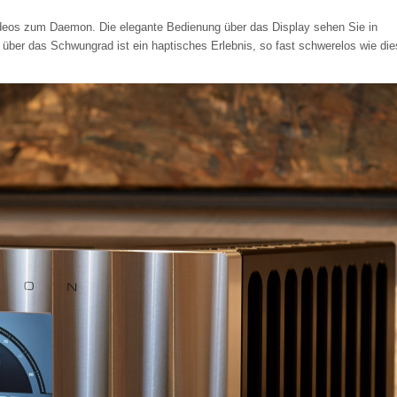
eos zum Daemon. Die elegante Bedienung über das Display sehen Sie in
 über das Schwungrad ist ein haptisches Erlebnis, so fast schwerelos wie di