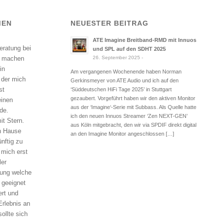
MEN
NEUESTER BEITRAG
ATE Imagine Breitband-RMD mit Innuos
eratung bei
und SPL auf den SDHT 2025
26. September 2025 -
, machen
in
Am vergangenen Wochenende haben Norman
 der mich
Gerkinsmeyer von ATE Audio und ich auf den
st
‘Süddeutschen HiFi Tage 2025’ in Stuttgart
gezaubert. Vorgeführt haben wir den aktiven Monitor
einen
aus der ‘Imagine‘-Serie mit Subbass. Als Quelle hatte
de.
ich den neuen Innuos Streamer ‘Zen NEXT-GEN’
it Stern.
aus Köln mitgebracht, den wir via SPDIF direkt digital
ch Hause
an den Imagine Monitor angeschlossen […]
nftig zu
h mich erst
ler
hnung welche
 geeignet
ert und
Erlebnis an
ollte sich