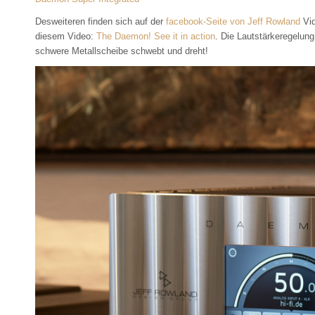
Desweiteren finden sich auf der
facebook-Seite von Jeff Rowland
Vid
diesem Video:
The Daemon! See it in action
. Die Lautstärkeregelung
schwere Metallscheibe schwebt und dreht!