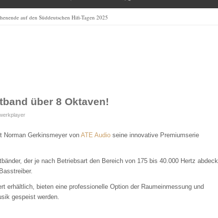
henende auf den Süddeutschen Hifi-Tagen 2025
itband über 8 Oktaven!
zwerkplayer
it Norman Gerkinsmeyer von
ATE Audio
seine innovative Premiumserie
tbänder, der je nach Betriebsart den Bereich von 175 bis 40.000 Hertz abdeck
Basstreiber.
riert erhältlich, bieten eine professionelle Option der Raumeinmessung und
usik gespeist werden.