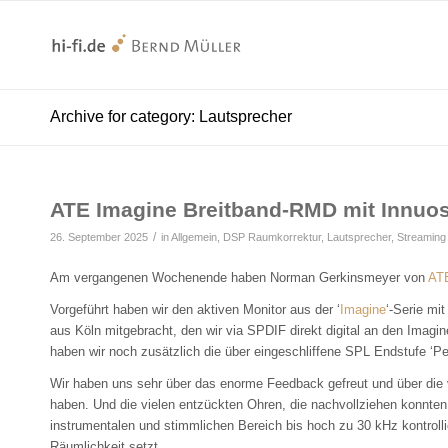
Archive for category: Lautsprecher
ATE Imagine Breitband-RMD mit Innuo
/
26. September 2025
in
Allgemein
,
DSP Raumkorrektur
,
Lautsprecher
,
Streaming
Am vergangenen Wochenende haben Norman Gerkinsmeyer von
AT
Vorgeführt haben wir den aktiven Monitor aus der ‘
Imagine
‘-Serie mi
aus Köln mitgebracht, den wir via SPDIF direkt digital an den Ima
haben wir noch zusätzlich die über eingeschliffene SPL Endstufe ‘Per
Wir haben uns sehr über das enorme Feedback gefreut und über die 
haben. Und die vielen entzückten Ohren, die nachvollziehen konnten
instrumentalen und stimmlichen Bereich bis hoch zu 30 kHz kontrolli
Räumlichkeit setzt.