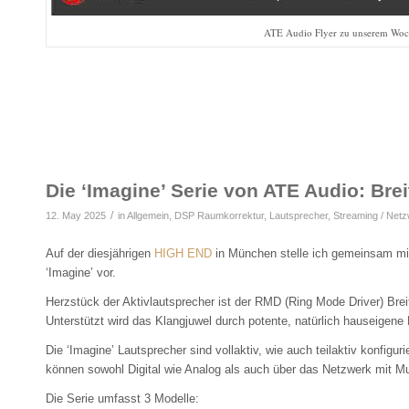
ATE Audio Flyer zu unserem Woc
Die ‘Imagine’ Serie von ATE Audio: Bre
/
12. May 2025
in
Allgemein
,
DSP Raumkorrektur
,
Lautsprecher
,
Streaming / Net
Auf der diesjährigen
HIGH END
in München stelle ich gemeinsam m
‘Imagine’ vor.
Herzstück der Aktivlautsprecher ist der RMD (Ring Mode Driver) Brei
Unterstützt wird das Klangjuwel durch potente, natürlich hauseigene 
Die ‘Imagine’ Lautsprecher sind vollaktiv, wie auch teilaktiv konfigu
können sowohl Digital wie Analog als auch über das Netzwerk mit M
Die Serie umfasst 3 Modelle: