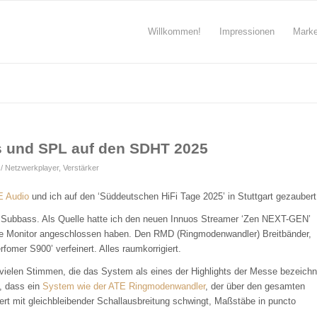
Willkommen!
Impressionen
Mark
s und SPL auf den SDHT 2025
 / Netzwerkplayer
,
Verstärker
E Audio
und ich auf den ‘Süddeutschen HiFi Tage 2025’ in Stuttgart gezaubert
t Subbass. Als Quelle hatte ich den neuen Innuos Streamer ‘Zen NEXT-GEN’
gine Monitor angeschlossen haben. Den RMD (Ringmodenwandler) Breitbänder,
fomer S900’ verfeinert. Alles raumkorrigiert.
vielen Stimmen, die das System als eines der Highlights der Messe bezeichn
, dass ein
System wie der ATE Ringmodenwandler
, der über den gesamten
ert mit gleichbleibender Schallausbreitung schwingt, Maßstäbe in puncto