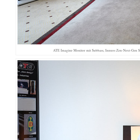
ATE Imagine Monitor mit Subbass, Innuos Zen-Next-Gen S