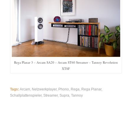
Rega Planar 3 – Arcam SA20 – Arcam ST60 Streamer – Tannoy Revolution
XT8F
Tags:
Arcam
,
Netzwerkplayer
,
Phono
,
Rega
,
Rega Planar
,
Schallplattenspieler
,
Streamer
,
Supra
,
Tannoy