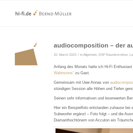
audiocomposition – der a
/
20. March 2023
in
Allgemein
,
DSP Raumkorrektur
,
La
Anfang des Monats hatte ich Hi-Fi Enthusias
Wahnsinns”
zu Gast.
Gemeinsam mit Uwe Annas von
audiocomposi
stündigen Session alle Höhen und Tiefen gen
Seinen sehr informativen und lesenwerten Ber
Hier ein Beispielfoto entstanden zuhause bei
Subwoofer ergänzt – Foto folgt – und die Ausr
Diamanthochtönern von Accuton ein Träumchen