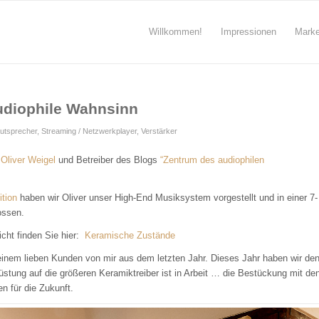
Willkommen!
Impressionen
Mark
udiophile Wahnsinn
utsprecher
,
Streaming / Netzwerkplayer
,
Verstärker
t
Oliver Weigel
und Betreiber des Blogs
“Zentrum des audiophilen
tion
haben wir Oliver unser High-End Musiksystem vorgestellt und in einer 7-
ossen.
icht finden Sie hier:
Keramische Zustände
 einem lieben Kunden von mir aus dem letzten Jahr. Dieses Jahr haben wir de
üstung auf die größeren Keramiktreiber ist in Arbeit … die Bestückung mit de
 für die Zukunft.