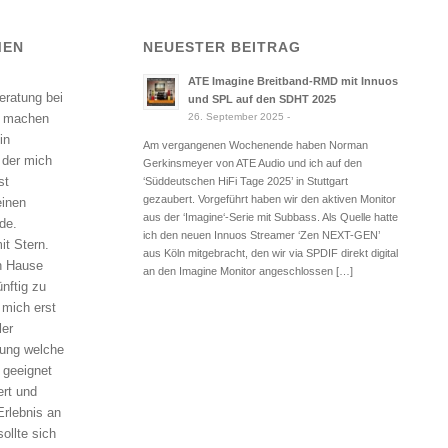
MEN
NEUESTER BEITRAG
ATE Imagine Breitband-RMD mit Innuos
eratung bei
und SPL auf den SDHT 2025
26. September 2025 -
, machen
in
Am vergangenen Wochenende haben Norman
 der mich
Gerkinsmeyer von ATE Audio und ich auf den
st
‘Süddeutschen HiFi Tage 2025’ in Stuttgart
gezaubert. Vorgeführt haben wir den aktiven Monitor
einen
aus der ‘Imagine‘-Serie mit Subbass. Als Quelle hatte
de.
ich den neuen Innuos Streamer ‘Zen NEXT-GEN’
it Stern.
aus Köln mitgebracht, den wir via SPDIF direkt digital
ch Hause
an den Imagine Monitor angeschlossen […]
nftig zu
h mich erst
ler
hnung welche
 geeignet
ert und
Erlebnis an
ollte sich