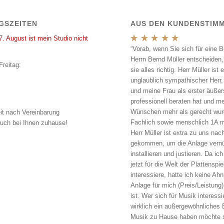
GSZEITEN
AUS DEN KUNDENSTIM
7. August ist mein Studio nicht
“Vorab, wenn Sie sich für eine B
Herrn Bernd Müller entscheiden
Freitag:
sie alles richtig. Herr Müller ist e
unglaublich sympathischer Herr,
und meine Frau als erster äußer
professionell beraten hat und m
Wünschen mehr als gerecht wur
it nach Vereinbarung
Fachlich sowie menschlich 1A m
uch bei Ihnen zuhause!
Herr Müller ist extra zu uns na
gekommen, um die Anlage vernü
installieren und justieren. Da ic
jetzt für die Welt der Plattenspie
interessiere, hatte ich keine A
Anlage für mich (Preis/Leistung)
ist. Wer sich für Musik interessi
wirklich ein außergewöhnliches 
Musik zu Hause haben möchte s