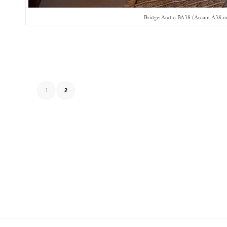
Bridge Audio BA38 (Arcam A38 mod
1
2