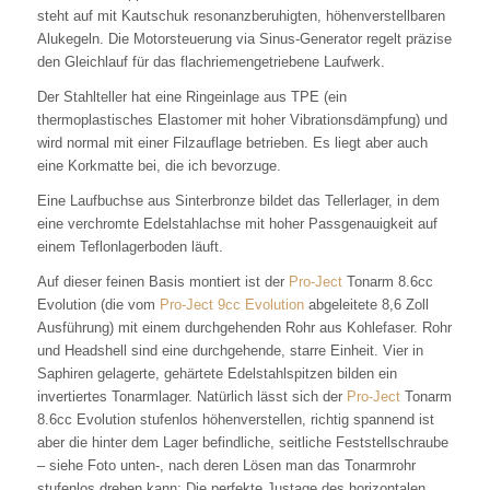
steht auf mit Kautschuk resonanzberuhigten, höhenverstellbaren
Alukegeln. Die Motorsteuerung via Sinus-Generator regelt präzise
den Gleichlauf für das flachriemengetriebene Laufwerk.
Der Stahlteller hat eine Ringeinlage aus TPE (ein
thermoplastisches Elastomer mit hoher Vibrationsdämpfung) und
wird normal mit einer Filzauflage betrieben. Es liegt aber auch
eine Korkmatte bei, die ich bevorzuge.
Eine Laufbuchse aus Sinterbronze bildet das Tellerlager, in dem
eine verchromte Edelstahlachse mit hoher Passgenauigkeit auf
einem Teflonlagerboden läuft.
Auf dieser feinen Basis montiert ist der
Pro-Ject
Tonarm 8.6cc
Evolution (die vom
Pro-Ject 9cc Evolution
abgeleitete 8,6 Zoll
Ausführung) mit einem durchgehenden Rohr aus Kohlefaser. Rohr
und Headshell sind eine durchgehende, starre Einheit. Vier in
Saphiren gelagerte, gehärtete Edelstahlspitzen bilden ein
invertiertes Tonarmlager. Natürlich lässt sich der
Pro-Ject
Tonarm
8.6cc Evolution stufenlos höhenverstellen, richtig spannend ist
aber die hinter dem Lager befindliche, seitliche Feststellschraube
– siehe Foto unten-, nach deren Lösen man das Tonarmrohr
stufenlos drehen kann: Die perfekte Justage des horizontalen