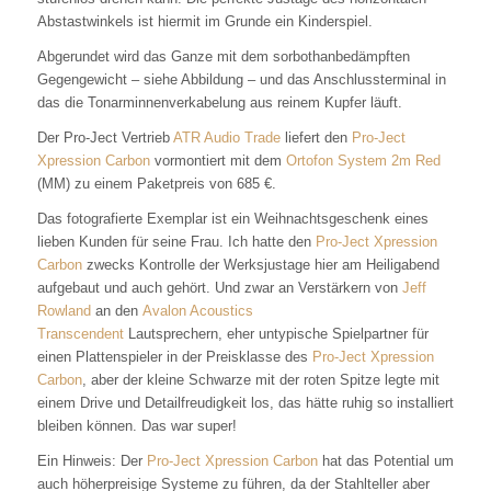
Abstastwinkels ist hiermit im Grunde ein Kinderspiel.
Abgerundet wird das Ganze mit dem sorbothanbedämpften
Gegengewicht – siehe Abbildung – und das Anschlussterminal in
das die Tonarminnenverkabelung aus reinem Kupfer läuft.
Der Pro-Ject Vertrieb
ATR Audio Trade
liefert den
Pro-Ject
Xpression Carbon
vormontiert mit dem
Ortofon System 2m Red
(MM) zu einem Paketpreis von 685 €.
Das fotografierte Exemplar ist ein Weihnachtsgeschenk eines
lieben Kunden für seine Frau. Ich hatte den
Pro-Ject Xpression
Carbon
zwecks Kontrolle der Werksjustage hier am Heiligabend
aufgebaut und auch gehört. Und zwar an Verstärkern von
Jeff
Rowland
an den
Avalon Acoustics
Transcendent
Lautsprechern, eher untypische Spielpartner für
einen Plattenspieler in der Preisklasse des
Pro-Ject Xpression
Carbon
, aber der kleine Schwarze mit der roten Spitze legte mit
einem Drive und Detailfreudigkeit los, das hätte ruhig so installiert
bleiben können. Das war super!
Ein Hinweis: Der
Pro-Ject Xpression Carbon
hat das Potential um
auch höherpreisige Systeme zu führen, da der Stahlteller aber