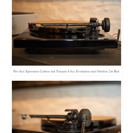
Pro-Ject Xpression Carbon mit Tonarm 8.6cc Evolution und Ortofon 2m Red